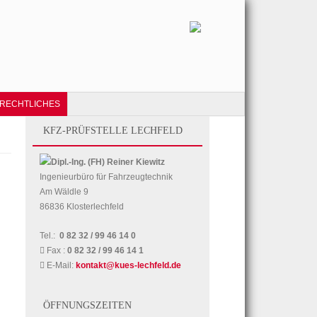
RECHTLICHES
KFZ-PRÜFSTELLE LECHFELD
Dipl.-Ing. (FH) Reiner Kiewitz
Ingenieurbüro für Fahrzeugtechnik
Am Wäldle 9
86836 Klosterlechfeld
Tel.:
0 82 32 / 99 46 14 0
Fax :
0 82 32 / 99 46 14 1
E-Mail:
kontakt@kues-lechfeld.de
ÖFFNUNGSZEITEN