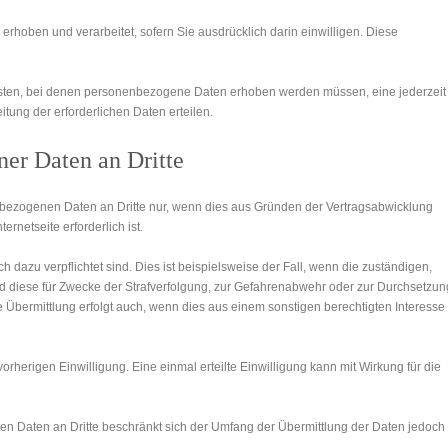
hoben und verarbeitet, sofern Sie ausdrücklich darin einwilligen. Diese
ensten, bei denen personenbezogene Daten erhoben werden müssen, eine jederzeit
tung der erforderlichen Daten erteilen.
ner Daten an Dritte
n­bezogenen Daten an Dritte nur, wenn dies aus Gründen der Vertrags­abwicklung
rnetseite erforderlich ist.
h dazu verpflichtet sind. Dies ist beispielsweise der Fall, wenn die zuständigen,
und diese für Zwecke der Straf­verfolgung, zur Gefahrenabwehr oder zur Durchsetzun
ne Übermittlung erfolgt auch, wenn dies aus einem sonstigen berechtigten Interesse
vorherigen Einwilligung. Eine einmal erteilte Einwilligung kann mit Wirkung für die
en Daten an Dritte beschränkt sich der Umfang der Übermittlung der Daten jedoch