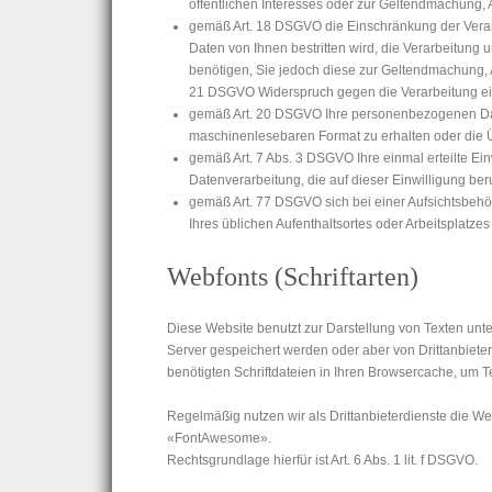
öffentlichen Interesses oder zur Geltendmachung, 
gemäß Art. 18 DSGVO die Einschränkung der Verarb
Daten von Ihnen bestritten wird, die Verarbeitung
benötigen, Sie jedoch diese zur Geltendmachung,
21 DSGVO Widerspruch gegen die Verarbeitung ei
gemäß Art. 20 DSGVO Ihre personenbezogenen Daten
maschinenlesebaren Format zu erhalten oder die Ü
gemäß Art. 7 Abs. 3 DSGVO Ihre einmal erteilte Ein
Datenverarbeitung, die auf dieser Einwilligung beru
gemäß Art. 77 DSGVO sich bei einer Aufsichtsbehör
Ihres üblichen Aufenthaltsortes oder Arbeitsplat
Webfonts (Schriftarten)
Diese Website benutzt zur Darstellung von Texten unt
Server gespeichert werden oder aber von Drittanbieter
benötigten Schriftdateien in Ihren Browsercache, um T
Regelmäßig nutzen wir als Drittanbieterdienste die W
«FontAwesome».
Rechtsgrundlage hierfür ist Art. 6 Abs. 1 lit. f DSGVO.