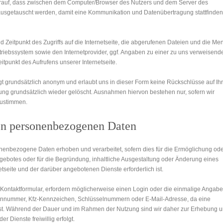
 darauf, dass zwischen dem Computer/Browser des Nutzers und dem Server des
n ausgetauscht werden, damit eine Kommunikation und Datenübertragung stattfinden
Zeitpunkt des Zugriffs auf die Internetseite, die abgerufenen Dateien und die Me
iebssystem sowie den Internetprovider, ggf. Angaben zu einer zu uns verweisend
itpunkt des Aufrufens unserer Internetseite.
gt grundsätzlich anonym und erlaubt uns in dieser Form keine Rückschlüsse auf Ih
g grundsätzlich wieder gelöscht. Ausnahmen hiervon bestehen nur, sofern wir
 zustimmen.
n personen­bezogenen Daten
nen­bezogene Daten erhoben und verarbeitet, sofern dies für die Ermöglichung od
botes oder für die Begründung, inhaltliche Ausgestaltung oder Änderung eines
tseite und der darüber angebotenen Dienste erforderlich ist.
 Kontaktformular, erfordern möglicherweise einen Login oder die einmalige Angabe
fonnummer, Kfz-Kennzeichen, Schlüsselnummern oder E-Mail-Adresse, da eine
 ist. Während der Dauer und im Rahmen der Nutzung sind wir daher zur Erhebung 
r Dienste freiwillig erfolgt.