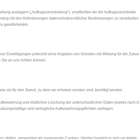
itung auslagern („Auftrags­verarbeitung“), verpflichten wir die Auftrags­verarbeiter
klang mit den Anforderungen datenschutz­rechtlicher Bestimmungen zu verarbeiten
u gewähr­leisten.
iese Einwilligungen jederzeit ohne Angaben von Gründen mit Wirkung für die Zukun
e Sie an uns richten können.
wie sie für den Zweck, zu dem sie erhoben worden sind, benötigt werden.
ufbewahrung und letztlichen Löschung der unterschiedlichen Daten jeweils nach 
atzungsmäßige und vertragliche Aufbewahrungspflichten vorliegen.
zu stellen, verwenden wir sogenannte Cookies. Hierbei handelt es sich um kleine