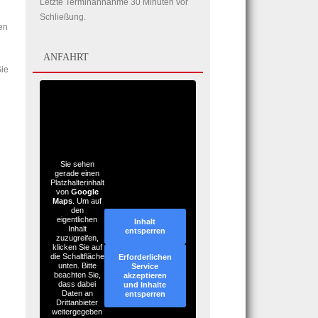
Letzte Terminannahme 30 Minuten vor
Schließung.
en
ANFAHRT
ie
Sie sehen
gerade einen
Platzhalterinhalt
von
Google
Maps
. Um auf
den
eigentlichen
Inhalt
Inhalt
entsperren
zuzugreifen,
klicken Sie auf
die Schaltfläche
Erforderlichen
unten. Bitte
Service
beachten Sie,
akzeptieren
dass dabei
und Inhalte
Daten an
entsperren
Drittanbieter
weitergegeben