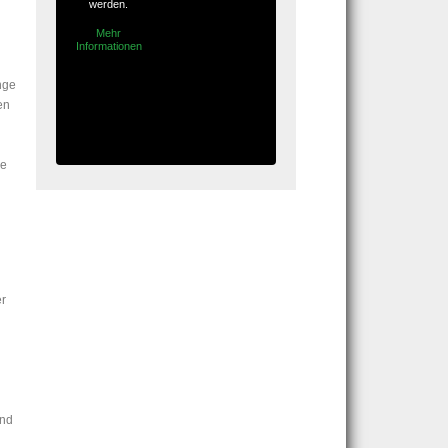
werden.
Mehr
Informationen
nge
en
re
er
und