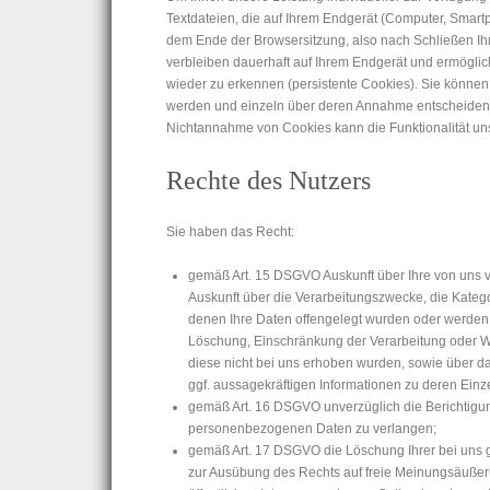
Textdateien, die auf Ihrem Endgerät (Computer, Smar
dem Ende der Browsersitzung, also nach Schließen Ih
verbleiben dauerhaft auf Ihrem Endgerät und ermögl
wieder zu erkennen (persistente Cookies). Sie können 
werden und einzeln über deren Annahme entscheiden o
Nichtannahme von Cookies kann die Funktionalität un
Rechte des Nutzers
Sie haben das Recht:
gemäß Art. 15 DSGVO Auskunft über Ihre von uns 
Auskunft über die Verarbeitungszwecke, die Kate
denen Ihre Daten offengelegt wurden oder werden,
Löschung, Einschränkung der Verarbeitung oder Wi
diese nicht bei uns erhoben wurden, sowie über da
ggf. aussagekräftigen Informationen zu deren Einz
gemäß Art. 16 DSGVO unverzüglich die Berichtigung
personenbezogenen Daten zu verlangen;
gemäß Art. 17 DSGVO die Löschung Ihrer bei uns 
zur Ausübung des Rechts auf freie Meinungsäußerun