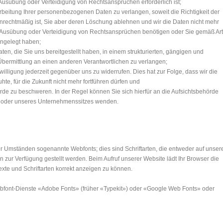
Ausübung oder Verteidigung von Rechtsansprüchen erforderlich ist;
eitung Ihrer personenbezogenen Daten zu verlangen, soweit die Richtigkeit der
 unrechtmäßig ist, Sie aber deren Löschung ablehnen und wir die Daten nicht mehr
 Ausübung oder Verteidigung von Rechtsansprüchen benötigen oder Sie gemäß Art
ngelegt haben;
, die Sie uns bereitgestellt haben, in einem strukturierten, gängigen und
bermittlung an einen anderen Verantwortlichen zu verlangen;
willigung jederzeit gegenüber uns zu widerrufen. Dies hat zur Folge, dass wir die
hte, für die Zukunft nicht mehr fortführen dürfen und
de zu beschweren. In der Regel können Sie sich hierfür an die Aufsichtsbehörde
zes oder unseres Unternehmenssitzes wenden.
er Umständen sogenannte Webfonts; dies sind Schriftarten, die entweder auf unse
n zur Verfügung gestellt werden. Beim Aufruf unserer Website lädt Ihr Browser die
exte und Schriftarten korrekt anzeigen zu können.
ebfont-Dienste «Adobe Fonts» (früher «Typekit») oder «Google Web Fonts» oder