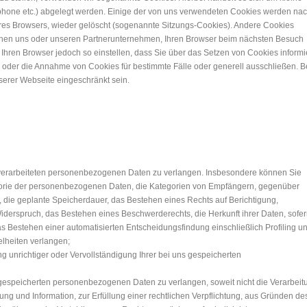
tphone etc.) abgelegt werden. Einige der von uns verwendeten Cookies werden na
res Browsers, wieder gelöscht (sogenannte Sitzungs-Cookies). Andere Cookies
ichen uns oder unseren Partnerunternehmen, Ihren Browser beim nächsten Besuch
Ihren Browser jedoch so einstellen, dass Sie über das Setzen von Cookies informi
der die Annahme von Cookies für bestimmte Fälle oder generell ausschließen. B
serer Webseite eingeschränkt sein.
verarbeiteten personenbezogenen Daten zu verlangen. Insbesondere können Sie
gorie der personenbezogenen Daten, die Kategorien von Empfängern, gegenüber
 die geplante Speicherdauer, das Bestehen eines Rechts auf Berichtigung,
derspruch, das Bestehen eines Beschwerderechts, die Herkunft ihrer Daten, sofe
s Bestehen einer automatisierten Entscheidungsfindung einschließlich Profiling u
elheiten verlangen;
 unrichtiger oder Vervollständigung Ihrer bei uns gespeicherten
gespeicherten personenbezogenen Daten zu verlangen, soweit nicht die Verarbeit
g und Information, zur Erfüllung einer rechtlichen Verpflichtung, aus Gründen de